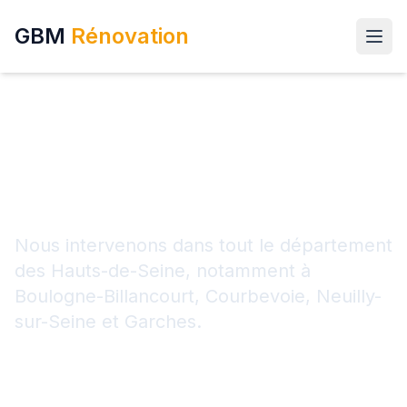
GBM
Rénovation
Zone d'intervention
Nous intervenons dans tout le département
des Hauts-de-Seine, notamment à
Boulogne-Billancourt, Courbevoie, Neuilly-
sur-Seine et Garches.