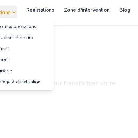
Réalisations
Zone d'intervention
Blog
tions
es nos prestations
ation intérieure
ricité
s de rénovation
berie
iserie
fage & climatisation
ulticorps d'état pour transformer votre