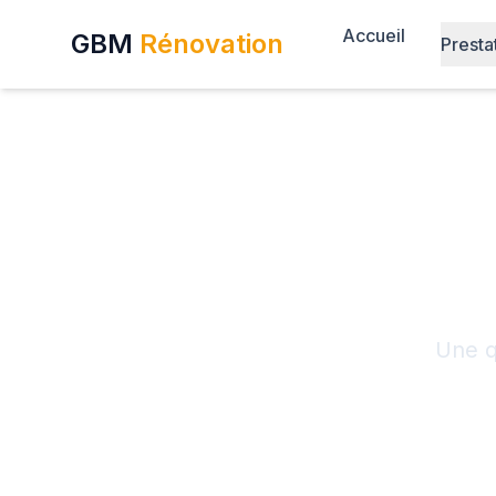
Accueil
GBM
Rénovation
Presta
C
Une q