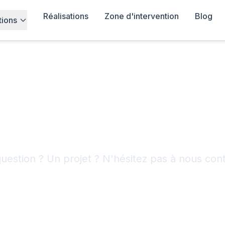
Réalisations
Zone d'intervention
Blog
tions
ontactez-nous
uestion ? Un projet ? N'hésitez pas à nous cont